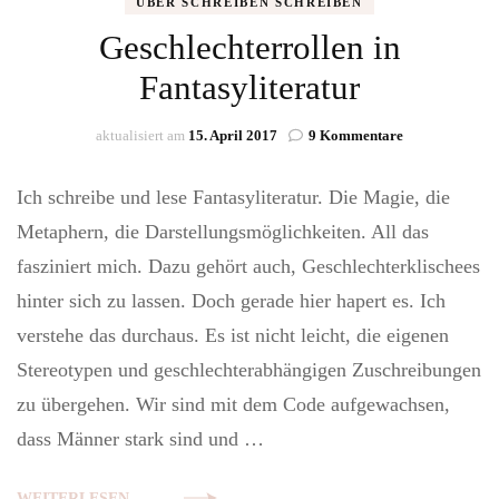
ÜBER SCHREIBEN SCHREIBEN
Geschlechterrollen in
Fantasyliteratur
zu
aktualisiert am
15. April 2017
9 Kommentare
Geschlechterro
in
Ich schreibe und lese Fantasyliteratur. Die Magie, die
Fantasyliterat
Metaphern, die Darstellungsmöglichkeiten. All das
fasziniert mich. Dazu gehört auch, Geschlechterklischees
hinter sich zu lassen. Doch gerade hier hapert es. Ich
verstehe das durchaus. Es ist nicht leicht, die eigenen
Stereotypen und geschlechterabhängigen Zuschreibungen
zu übergehen. Wir sind mit dem Code aufgewachsen,
dass Männer stark sind und …
WEITERLESEN