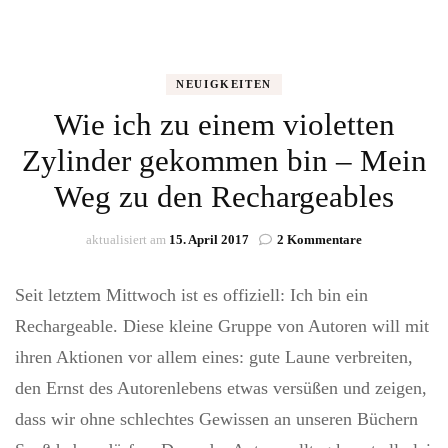
NEUIGKEITEN
Wie ich zu einem violetten
Zylinder gekommen bin – Mein
Weg zu den Rechargeables
zu
aktualisiert am
15. April 2017
2 Kommentare
Wie
ich
Seit letztem Mittwoch ist es offiziell: Ich bin ein
zu
einem
Rechargeable. Diese kleine Gruppe von Autoren will mit
violetten
ihren Aktionen vor allem eines: gute Laune verbreiten,
Zylinder
gekommen
den Ernst des Autorenlebens etwas versüßen und zeigen,
bin
dass wir ohne schlechtes Gewissen an unseren Büchern
–
Mein