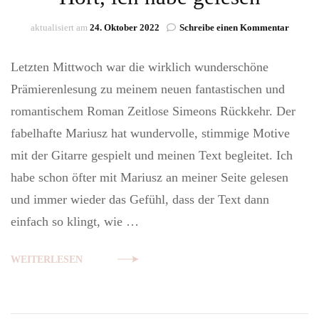
zu
aktualisiert am
24. Oktober 2022
Schreibe einen Kommentar
Hört,
ich
Letzten Mittwoch war die wirklich wunderschöne
habe
gelesen
Prämierenlesung zu meinem neuen fantastischen und
romantischem Roman Zeitlose Simeons Rückkehr. Der
fabelhafte Mariusz hat wundervolle, stimmige Motive
mit der Gitarre gespielt und meinen Text begleitet. Ich
habe schon öfter mit Mariusz an meiner Seite gelesen
und immer wieder das Gefühl, dass der Text dann
einfach so klingt, wie …
WEITERLESEN