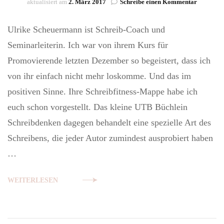
zu
aktualisiert am
2. März 2017
Schreibe einen Kommentar
Schreibti
Schreibd
Ulrike Scheuermann ist Schreib-Coach und
–
Ulrike
Seminarleiterin. Ich war von ihrem Kurs für
Scheuer
Promovierende letzten Dezember so begeistert, dass ich
von ihr einfach nicht mehr loskomme. Und das im
positiven Sinne. Ihre Schreibfitness-Mappe habe ich
euch schon vorgestellt. Das kleine UTB Büchlein
Schreibdenken dagegen behandelt eine spezielle Art des
Schreibens, die jeder Autor zumindest ausprobiert haben
…
WEITERLESEN