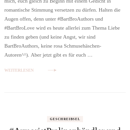
mich, euch gleich zu Beginn mit einem Gedicht in
zum
romantische Stimmung versetzen zu dürfen. Halten die
Valenti
#BartB
Augen offen, denn unter #BartBroAuthors und
#BartBroLove wird es heute allerlei zum Thema Liebe
zu finden geben (und keine Angst, wir sind
BartBroAuthors, keine rosa Schmusehäschen-
Autoren^^). Aber jetzt gibt es für euch …
WEITERLESEN
GESCHREIBSEL