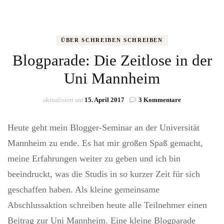
ÜBER SCHREIBEN SCHREIBEN
Blogparade: Die Zeitlose in der
Uni Mannheim
zu
aktualisiert am
15. April 2017
3 Kommentare
Blogparade:
Die
Heute geht mein Blogger-Seminar an der Universität
Zeitlose
in
Mannheim zu ende. Es hat mir großen Spaß gemacht,
der
meine Erfahrungen weiter zu geben und ich bin
Uni
Mannheim
beeindruckt, was die Studis in so kurzer Zeit für sich
geschaffen haben. Als kleine gemeinsame
Abschlussaktion schreiben heute alle Teilnehmer einen
Beitrag zur Uni Mannheim. Eine kleine Blogparade