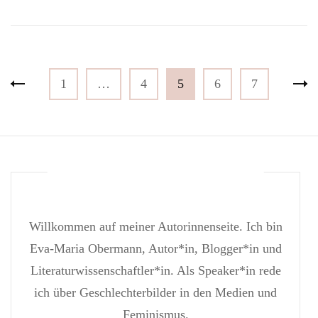
Seitennummerierung
Seite
Seite
Seite
Seite
Seite
1
…
4
5
6
7
der
Beiträge
Willkommen auf meiner Autorinnenseite. Ich bin
Eva-Maria Obermann, Autor*in, Blogger*in und
Literaturwissenschaftler*in. Als Speaker*in rede
ich über Geschlechterbilder in den Medien und
Feminismus.