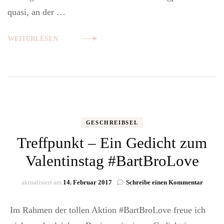
quasi, an der …
WEITERLESEN
GESCHREIBSEL
Treffpunkt – Ein Gedicht zum
Valentinstag #BartBroLove
zu
aktualisiert am
14. Februar 2017
Schreibe einen Kommentar
Treffpu
–
Im Rahmen der tollen Aktion #BartBroLove freue ich
Ein
Gedich