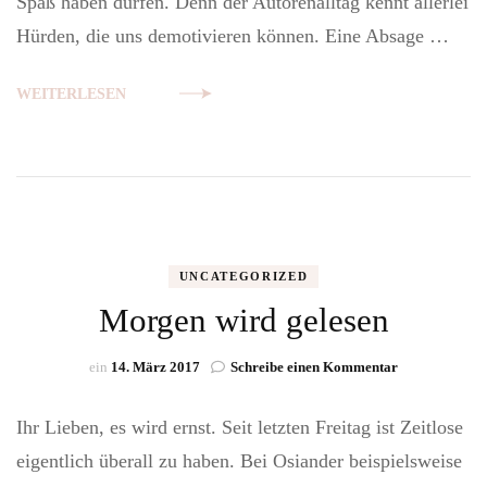
Spaß haben dürfen. Denn der Autorenalltag kennt allerlei
Weg
Hürden, die uns demotivieren können. Eine Absage …
zu
den
Rechargeables
WEITERLESEN
UNCATEGORIZED
Morgen wird gelesen
zu
ein
14. März 2017
Schreibe einen Kommentar
Morgen
wird
Ihr Lieben, es wird ernst. Seit letzten Freitag ist Zeitlose
gelesen
eigentlich überall zu haben. Bei Osiander beispielsweise