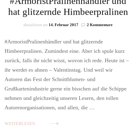
#ArmoristPralinenhändler und
hat glitzernde Himbeerpralinen
zu
aktualisiert am
14. Februar 2017
2 Kommentare
#ArmoristPra
und
#ArmoristPralinenhändler und hat glitzernde
hat
glitzernde
Himbeerpralinen. Zumindest eine. Aber ich spule kurz
Himbeerpral
zurück, falls ihr nicht wisst, wovon ich rede. Heute ist –
ihr werdet es ahnen – Valentinstag. Und weil wir
Autoren das Fest der Schnittblumen- und
Grußkartenindustrie gerne ein bisschen auf die Schippe
nehmen und gleichzeitig unseren Lesern, den tollen
Autorenorganisationen, und allen, die …
WEITERLESEN