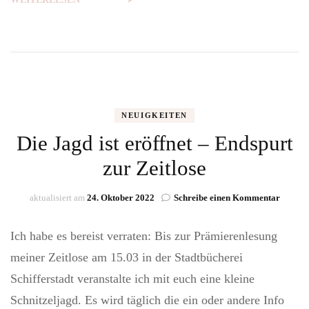
NEUIGKEITEN
Die Jagd ist eröffnet – Endspurt
zur Zeitlose
zu
aktualisiert am
24. Oktober 2022
Schreibe einen Kommentar
Die
Jagd
Ich habe es bereist verraten: Bis zur Prämierenlesung
ist
eröffne
meiner Zeitlose am 15.03 in der Stadtbücherei
–
Schifferstadt veranstalte ich mit euch eine kleine
Endspu
zur
Schnitzeljagd. Es wird täglich die ein oder andere Info
Zeitlos