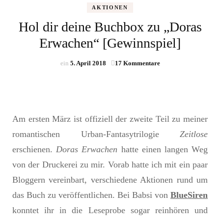
AKTIONEN
Hol dir deine Buchbox zu „Doras
Erwachen“ [Gewinnspiel]
zu
ein
5. April 2018
17 Kommentare
Hol
dir
deine
Buchbox
zu
Am ersten März ist offiziell der zweite Teil zu meiner
„Doras
Erwachen“
romantischen Urban-Fantasytrilogie
Zeitlose
[Gewinnspiel]
erschienen.
Doras Erwachen
hatte einen langen Weg
von der Druckerei zu mir. Vorab hatte ich mit ein paar
Bloggern vereinbart, verschiedene Aktionen rund um
das Buch zu veröffentlichen. Bei Babsi von
BlueSiren
konntet ihr in die Leseprobe sogar reinhören und