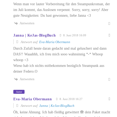
Wenn man vor lauter Vorbereitung für den Steampunkroman, der
im Juli kommt, das Auslosen verpennt. Sorry, sorry, sorry! Aber
gute Neuigkeiten: Du hast gewonnen, liebe Janna <3
Antworten
Janna | KeJas-BlogBuch
8. Juni 2018 16:09
Antwort auf
Eva-Maria Obermann
Durch Zufall heute daran gedacht und mal geluschert und dann
DAS!! Waaahhh, ich freu mich sooo wahnsinnig *-* Whoop
whoop <3
Wieso hab ich nichts mitbekommen bezüglich Steampunk aus
deiner Federo.O
Antworten
Autor
Eva-Maria Obermann
8. Juni 2018 16:27
Antwort auf
Janna | KeJas-BlogBuch
Öh, keine Ahnung. Ich hab fleißig getwittert 🙈 dein Paket macht