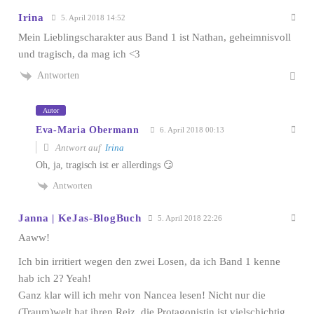
Irina
5. April 2018 14:52
Mein Lieblingscharakter aus Band 1 ist Nathan, geheimnisvoll
und tragisch, da mag ich <3
Antworten
Autor
Eva-Maria Obermann
6. April 2018 00:13
Antwort auf
Irina
Oh, ja, tragisch ist er allerdings 😏
Antworten
Janna | KeJas-BlogBuch
5. April 2018 22:26
Aaww!
Ich bin irritiert wegen den zwei Losen, da ich Band 1 kenne
hab ich 2? Yeah!
Ganz klar will ich mehr von Nancea lesen! Nicht nur die
(Traum)welt hat ihren Reiz, die Protagonistin ist vielschichtig,