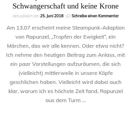
Schwangerschaft und keine Krone
zu
aktualisiert am
25. Juni 2018
Schreibe einen Kommentar
Rapunz
Am 13.07 erscheint meine Steampunk-Adaption
eine
heimli
von Rapunzel, „Tropfen der Ewigkeit“, ein
Schwan
Märchen, das wir alle kennen. Oder etwa nicht?
und
keine
Ich nehme den heutigen Beitrag zum Anlass, mit
Krone
ein paar Vorstellungen aufzuräumen, die sich
(vielleicht) mittlerweile in unsere Köpfe
geschlichen haben. Vielleicht wird dabei auch
klar, warum ich es höchste Zeit fand, Rapunzel
aus dem Turm …