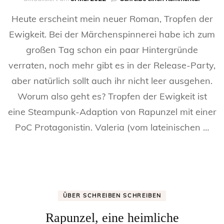
Tropfen
Heute erscheint mein neuer Roman, Tropfen der
der
Ewigkei
Ewigkeit. Bei der Märchenspinnerei habe ich zum
–
großen Tag schon ein paar Hintergründe
von
der
verraten, noch mehr gibt es in der Release-Party,
Idee
und
aber natürlich sollt auch ihr nicht leer ausgehen.
dem
Worum also geht es? Tropfen der Ewigkeit ist
Dahinte
eine Steampunk-Adaption von Rapunzel mit einer
PoC Protagonistin. Valeria (vom lateinischen …
ÜBER SCHREIBEN SCHREIBEN
Rapunzel, eine heimliche