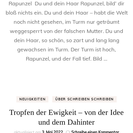
Rapunzel Du und dein Haar Rapunzel, bild‘ dir
aus
Rapunzel
bloß nichts ein. Du und dein Haar – habt die Welt
Valeria
noch nicht gesehen, im Turm nur geträumt
wurde
–
weggesperrt von der falschen Mutter. Du und
die
Geschichte
dein Haar, so schön, so zart und lang lang
einer
gewachsen im Turm. Der Turm ist hoch,
Protagonis
[Blogtour
Rapunzel, und der Fall tief. Bild …
zu
„Tropfen
der
Ewigkeit“
NEUIGKEITEN
ÜBER SCHREIBEN SCHREIBEN
Tropfen der Ewigkeit – von der Idee
und dem Dahinter
zu
aktualisiert am
3. Mai 2022
Schreibe einen Kommentar