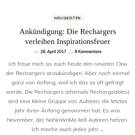
NEUIGKEITEN
Ankündigung: Die Rechargers
verleihen Inspirationsfeuer
zu
ein
26. April 2017
8 Kommentare
Ankündigung:
Ich freue mich so, euch heute den neusten Clou
Die
Rechargers
der Rechargers anzukündigen. Aber noch einmal
verleihen
ganz von Anfang, weil ich das so oft gefragt
Inspirationsfeuer
werde. Die Rechargers (ehemals Rechargeables)
sind eine kleine Gruppe von Autoren, die letztes
Jahr ihren Anfang genommen hat. Es war
November, der NaNoWriMo ließ Autoren hetzen.
Ich mache auch jedes Jahr …