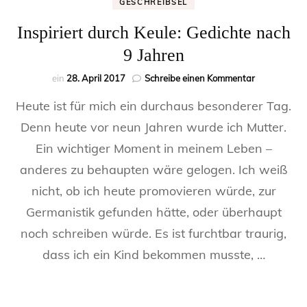
GESCHREIBSEL
Inspiriert durch Keule: Gedichte nach
9 Jahren
zu
ein
28. April 2017
Schreibe einen Kommentar
Inspiriert
Heute ist für mich ein durchaus besonderer Tag.
durch
Keule:
Denn heute vor neun Jahren wurde ich Mutter.
Gedichte
Ein wichtiger Moment in meinem Leben –
nach
9
anderes zu behaupten wäre gelogen. Ich weiß
Jahren
nicht, ob ich heute promovieren würde, zur
Germanistik gefunden hätte, oder überhaupt
noch schreiben würde. Es ist furchtbar traurig,
dass ich ein Kind bekommen musste, …