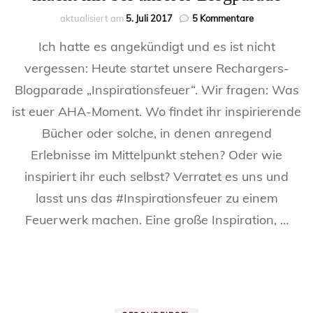
zu
aktualisiert am
5. Juli 2017
5 Kommentare
Startschuss
Ich hatte es angekündigt und es ist nicht
zum
#Inspirationsf
vergessen: Heute startet unsere Rechargers-
–
Blogparade „Inspirationsfeuer“. Wir fragen: Was
macht
mit
ist euer AHA-Moment. Wo findet ihr inspirierende
bei
unserer
Bücher oder solche, in denen anregend
Blogparade
Erlebnisse im Mittelpunkt stehen? Oder wie
inspiriert ihr euch selbst? Verratet es uns und
lasst uns das #Inspirationsfeuer zu einem
Feuerwerk machen. Eine große Inspiration, …