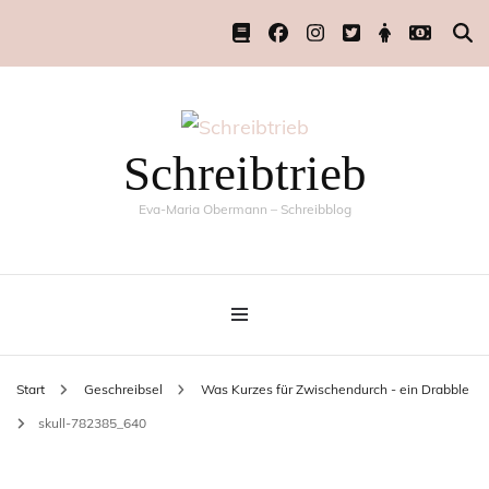
Schreibtrieb
Eva-Maria Obermann – Schreibblog
Start
Geschreibsel
Was Kurzes für Zwischendurch - ein Drabble
skull-782385_640