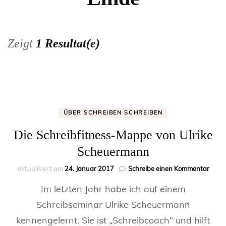
Zeigt
1 Resultat(e)
ÜBER SCHREIBEN SCHREIBEN
Die Schreibfitness-Mappe von Ulrike
Scheuermann
zu
aktualisiert am
24. Januar 2017
Schreibe einen Kommentar
Die
Im letzten Jahr habe ich auf einem
Schre
Mapp
Schreibseminar Ulrike Scheuermann
von
kennengelernt. Sie ist „Schreibcoach“ und hilft
Ulrik