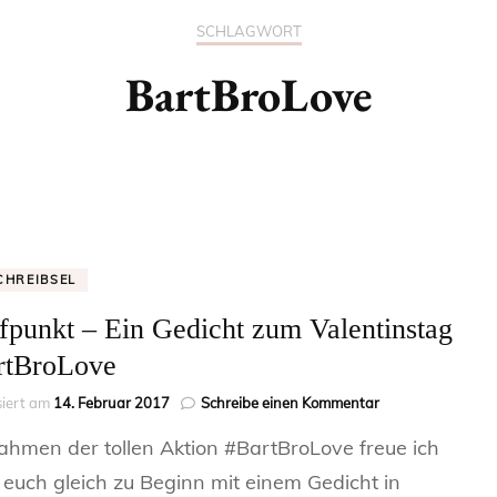
LESESTOFF VON 
SCHLAGWORT
BartBroLove
CHREIBSEL
fpunkt – Ein Gedicht zum Valentinstag
rtBroLove
zu
siert am
14. Februar 2017
Schreibe einen Kommentar
Treffpunkt
hmen der tollen Aktion #BartBroLove freue ich
–
Ein
 euch gleich zu Beginn mit einem Gedicht in
Gedicht