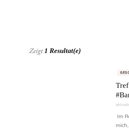
Zeigt
1 Resultat(e)
GES
Tref
#Ba
aktuali
Im Ra
mich,