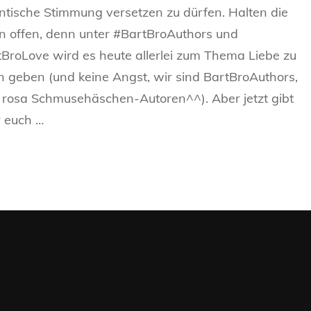
tische Stimmung versetzen zu dürfen. Halten die
zum
Valentinstag
 offen, denn unter #BartBroAuthors und
#BartBroLove
BroLove wird es heute allerlei zum Thema Liebe zu
n geben (und keine Angst, wir sind BartBroAuthors,
 rosa Schmusehäschen-Autoren^^). Aber jetzt gibt
r euch …