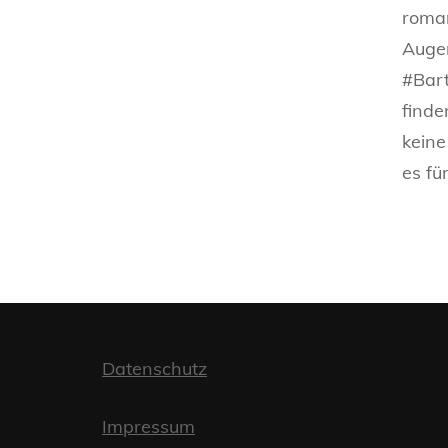
roman
Augen
#Bart
finde
keine
es fü
Datenschutz
Impressum