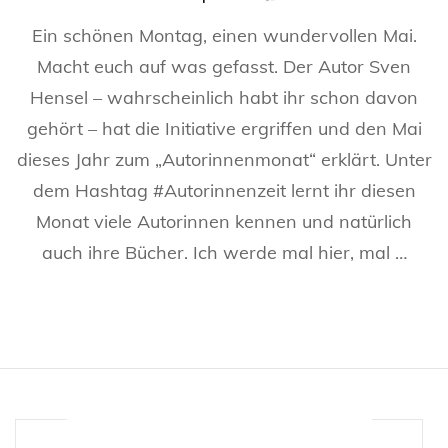
Warum
Ein schönen Montag, einen wundervollen Mai.
wir
über
Macht euch auf was gefasst. Der Autor Sven
Autorinnen
Hensel – wahrscheinlich habt ihr schon davon
reden
müssen
gehört – hat die Initiative ergriffen und den Mai
–
#Autorinnen
dieses Jahr zum „Autorinnenmonat“ erklärt. Unter
dem Hashtag #Autorinnenzeit lernt ihr diesen
Monat viele Autorinnen kennen und natürlich
auch ihre Bücher. Ich werde mal hier, mal …