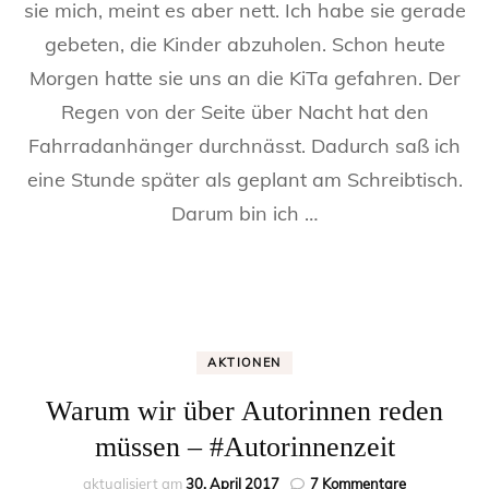
sie mich, meint es aber nett. Ich habe sie gerade
Mütter
gebeten, die Kinder abzuholen. Schon heute
sind
Autorinnen
Morgen hatte sie uns an die KiTa gefahren. Der
Regen von der Seite über Nacht hat den
Fahrradanhänger durchnässt. Dadurch saß ich
eine Stunde später als geplant am Schreibtisch.
Darum bin ich …
AKTIONEN
Warum wir über Autorinnen reden
müssen – #Autorinnenzeit
zu
aktualisiert am
30. April 2017
7 Kommentare