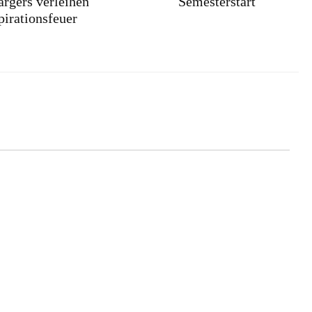
rgers verleihen
Semesterstart
pirationsfeuer